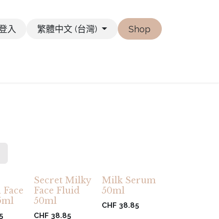
登入
繁體中文 (台灣)
Shop
Secret Milky
Milk Serum
 Face
Face Fluid
50ml
5ml
50ml
CHF
38.85
5
CHF
38.85