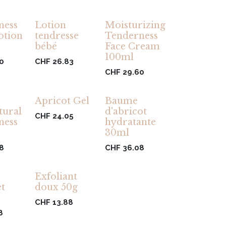
ness
Lotion
Moisturizing
otion
tendresse
Tenderness
bébé
Face Cream
100ml
0
CHF
26.83
CHF
29.60
Apricot Gel
Baume
tural
d'abricot
CHF
24.05
ness
hydratante
30ml
8
CHF
36.08
Exfoliant
t
doux 50g
CHF
13.88
8