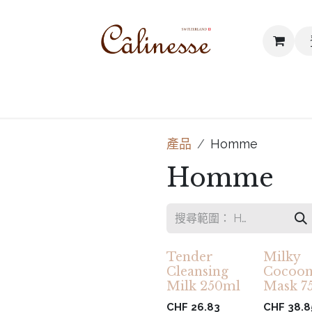
I我們的價值
網誌
聯絡我們
產品
Homme
Homme
Tender
Milky
Cleansing
Cocoon
Milk 250ml
Mask 7
CHF
26.83
CHF
38.8