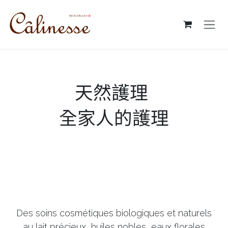
跳至內容
天然護理
全家人的護理
Des soins cosmétiques biologiques et naturels
au lait précieux, huiles nobles, eaux florales