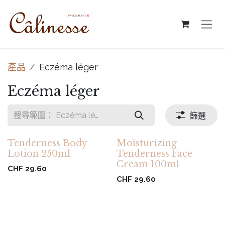
跳至內容
產品
Eczéma léger
Eczéma léger
篩選
Tenderness Body
Moisturizing
Lotion 250ml
Tenderness Face
Cream 100ml
CHF
29.60
CHF
29.60