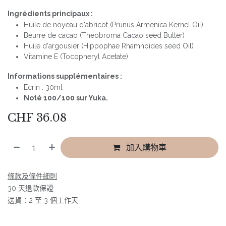
Ingrédients principaux :
Huile de noyeau d'abricot (Prunus Armenica Kernel Oil)
Beurre de cacao (Theobroma Cacao seed Butter)
Huile d'argousier (Hippophae Rhamnoides seed Oil)
Vitamine E (Tocopheryl Acetate)
Informations supplémentaires :
Écrin : 30ml
Noté 100/100 sur Yuka.
CHF
36.08
加入購物車
條款及條件細則
30 天退款保證
送貨：2 至 3 個工作天