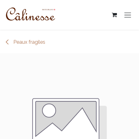
Se rendre au contenu
Peaux fragiles