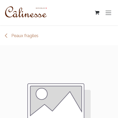
Skip to Content
Peaux fragiles