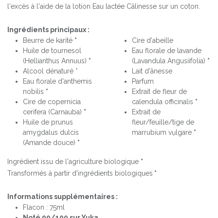
l'excès à l'aide de la lotion Eau lactée Câlinesse sur un coton.
Ingrédients principaux :
Beurre de karité
*
Cire d'abeille
Huile de tournesol
Eau florale de lavande
(Hellianthus Annuus)
*
(Lavandula Angusiifolia)
*
Alcool dénaturé *
Lait d'ânesse
Eau florale d'anthemis
Parfum
nobilis
*
Extrait de fleur de
Cire de copernicia
calendula officinalis
*
cerifera (Carnauba)
*
Extrait de
Huile de prunus
fleur/feuille/tige de
amygdalus dulcis
marrubium vụlgare
*
(Amande douce)
*
Ingrédient issu de l'agriculture biologique
*
Transformés à partir d'ingrédients biologiques
*
Informations supplémentaires :
Flacon : 75ml
Noté 90/100 sur Yuka