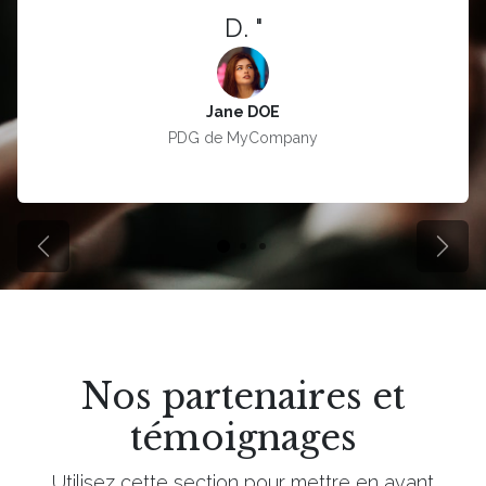
D. "
Jane DOE
PDG de MyCompany
Précédent
Suiva
Nos partenaires et
témoignages
Utilisez cette section pour mettre en avant