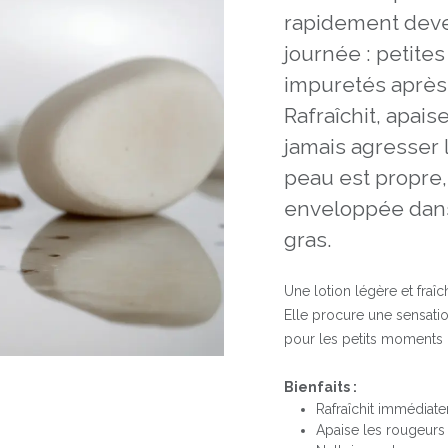
rapidement deven
journée : petite
impuretés après 
Rafraîchit, apais
jamais agresser l
peau est propre,
enveloppée dans 
gras.
Une lotion légère et fraî
Elle procure une sensati
pour les petits moments d
Bienfaits :
Rafraîchit immédiate
Apaise les rougeurs et