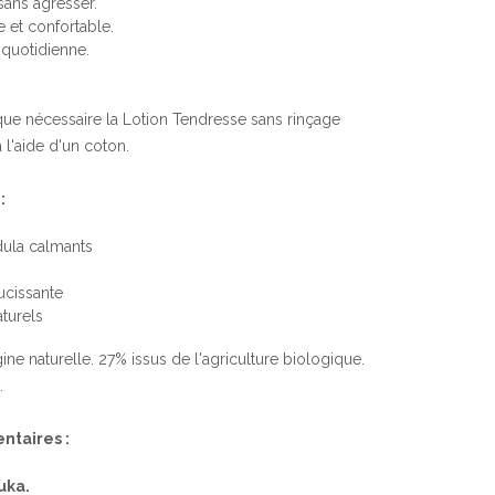
sans agresser.
 et confortable.
e quotidienne.
que nécessaire la Lotion Tendresse sans rinçage
à l'aide d'un coton.
:
ula calmants
ucissante
turels
ine naturelle. 27% issus de l'agriculture biologique.
t.
ntaires :
uka.