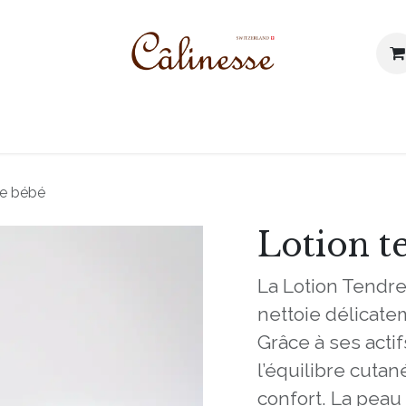
 prodotti
I nostri valori
Blog
Contattaci
se bébé
Lotion t
La Lotion Tendre
nettoie délicate
Grâce à ses actif
l’équilibre cutan
confort. La peau