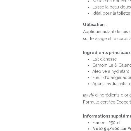
Nettoie en douceur 
Laisse la peau douce
Idéal pour la toilett
Utilisation :
Appliquer autant de fois 
sur le visage et le corps 
Ingrédients principaux 
Lait d'anesse
Camomille & Calend
Aleo vera hydratant
Fleur d'oranger ado
Agents hydratants na
99,7% d'ingrédients d'orig
Formule certifiée Ecocer
Informations suppléme
Flacon : 250ml
Noté 94/100 sur Y