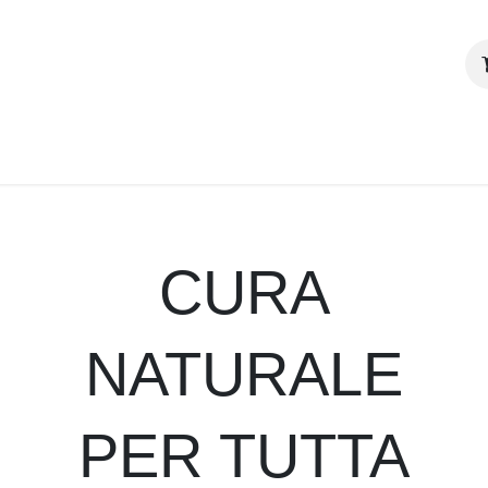
odotti
I nostri valori
Blog
Contattaci
CURA
NATURALE
PER TUTTA