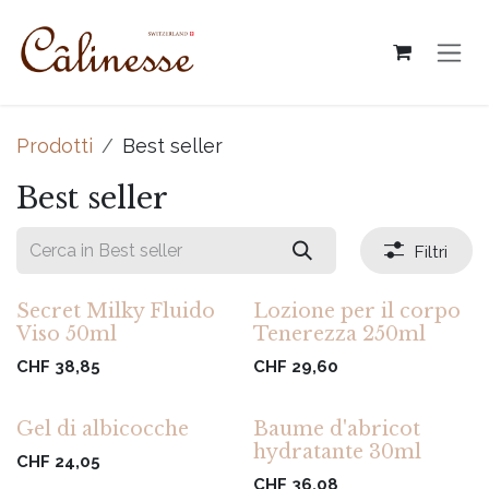
Passa al contenuto
Prodotti
Best seller
Best seller
Filtri
Secret Milky Fluido
Lozione per il corpo
Viso 50ml
Tenerezza 250ml
CHF
38,85
CHF
29,60
Gel di albicocche
Baume d'abricot
hydratante 30ml
CHF
24,05
CHF
36,08