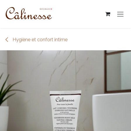
跳至內容
Hygiène et confort intime