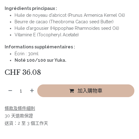
Ingrédients principaux :
Huile de noyeau d'abricot (Prunus Armenica Kernel Oil)
Beurre de cacao (Theobroma Cacao seed Butter)
Huile d'argousier (Hippophae Rhamnoides seed Oil)
Vitamine E (Tocopheryl Acetate)
Informations supplémentaires :
Écrin : 30ml
Noté 100/100 sur Yuka.
CHF
36.08
加入購物車
條款及條件細則
30 天退款保證
送貨：2 至 3 個工作天