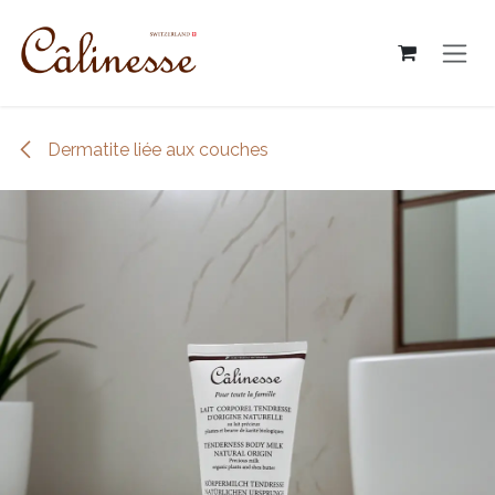
跳至內容
Dermatite liée aux couches