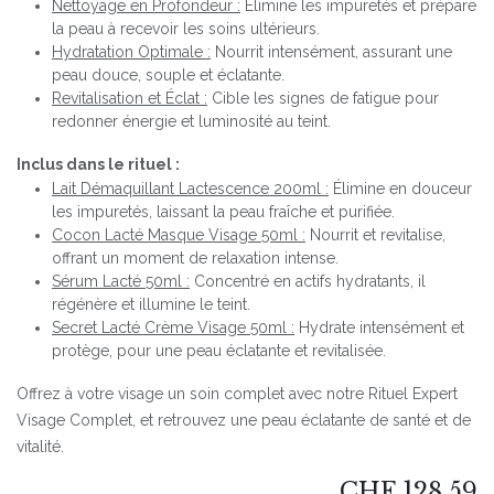
Nettoyage en Profondeur :
Élimine les impuretés et prépare
la peau à recevoir les soins ultérieurs.
Hydratation Optimale :
Nourrit intensément, assurant une
peau douce, souple et éclatante.
Revitalisation et Éclat :
Cible les signes de fatigue pour
redonner énergie et luminosité au teint.
Inclus dans le rituel :
Lait Démaquillant Lactescence 200ml :
Élimine en douceur
les impuretés, laissant la peau fraîche et purifiée.
Cocon Lacté Masque Visage 50ml :
Nourrit et revitalise,
offrant un moment de relaxation intense.
Sérum Lacté 50ml :
Concentré en actifs hydratants, il
régénère et illumine le teint.
Secret Lacté Crème Visage 50ml :
Hydrate intensément et
protège, pour une peau éclatante et revitalisée.
Offrez à votre visage un soin complet avec notre Rituel Expert
Visage Complet, et retrouvez une peau éclatante de santé et de
vitalité.
CHF
128.59