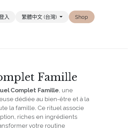
登入
繁體中文 (台灣)
Shop
omplet Famille
tuel Complet Famille
, une
use dédiée au bien-être et à la
e la famille. Ce rituel associe
ption, riches en ingrédients
ransformer votre routine