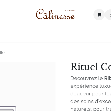
I我們的價值
網誌
聯絡我們
lle
Rituel C
Découvrez le
Ri
expérience luxue
douceur pour tout
des soins d'exce
naturels, pour t