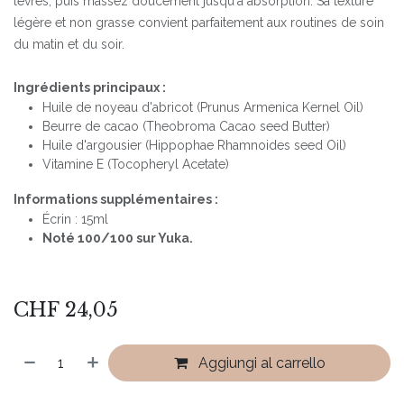
lèvres, puis massez doucement jusqu'à absorption. Sa texture
légère et non grasse convient parfaitement aux routines de soin
du matin et du soir.
Ingrédients principaux :
Huile de noyeau d'abricot (Prunus Armenica Kernel Oil)
Beurre de cacao (Theobroma Cacao seed Butter)
Huile d'argousier (Hippophae Rhamnoides seed Oil)
Vitamine E (Tocopheryl Acetate)
Informations supplémentaires :
Écrin : 15ml
Noté 100/100 sur Yuka.
CHF
24,05
Aggiungi al carrello