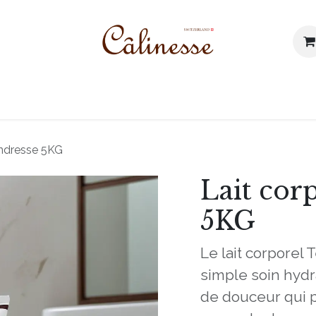
 prodotti
I nostri valori
Blog
Contattaci
endresse 5KG
Lait cor
5KG
Le lait corporel
simple soin hydr
de douceur qui p