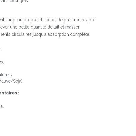
ans effet gras.
t sur peau propre et sèche, de préférence après
ever une petite quantité de lait et masser
ents circulaires jusqu'à absorption complète.
:
uce
turels
(Mauve/Soja)
ntaires :
ka.