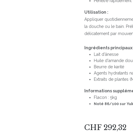
Pénètre rapidement s
Utilisation :
Appliquer quotidiennemen
la douche ou le bain. Prél
délicatement par mouvem
Ingrédients principaux 
Lait d'ânesse
Huile d'amande do
Beurre de karité
Agents hydratants na
Extraits de plantes 
Informations suppléme
Flacon : 5kg
Noté 86/100 sur Yu
CHF
292,32