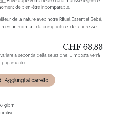
l :
Enveloppe votre bébé d'une mousse légère et
moment de bien-être incomparable.
illeur de la nature avec notre Rituel Essentiel Bébé,
in en un moment de complicité et de tendresse.
CHF
63,83
 variare a seconda della selezione. L'imposta verrà
l pagamento.
Aggiungi al carrello
0 giorni
orativi