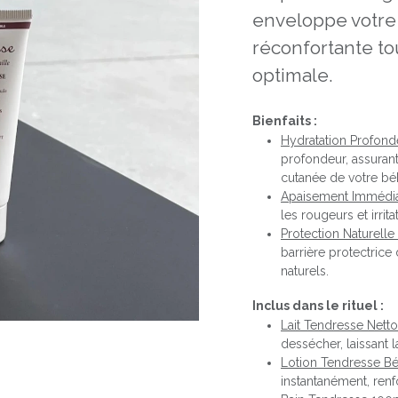
enveloppe votre
réconfortante to
optimale.
Bienfaits :
Hydratation Profonde
profondeur, assurant
cutanée de votre bé
Apaisement Immédia
les rougeurs et irrit
Protection Naturelle 
barrière protectrice
naturels.
Inclus dans le rituel :
Lait Tendresse Nett
dessécher, laissant 
Lotion Tendresse B
instantanément, renf