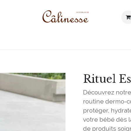
 prodotti
I nostri valori
Blog
Contattaci
Rituel E
Découvrez notr
routine dermo-c
protéger, hydrat
votre bébé dès l
de produits soi