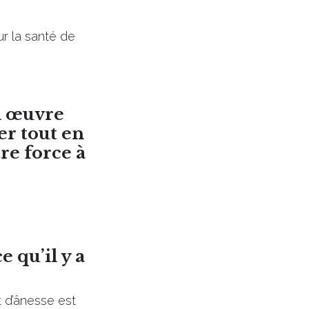
ur la santé de
en œuvre
er tout en
re force à
e qu’il y a
it d’ânesse est