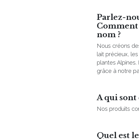
Parlez-no
Comment es
nom ?
Nous créons des
lait précieux, le
plantes Alpines.
grâce à notre pa
A qui sont
Nos produits con
Quel est l