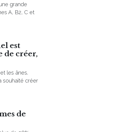
e une grande
nes A, B2, C et
el est
 de créer,
et les ânes.
 a souhaité créer
mmes de