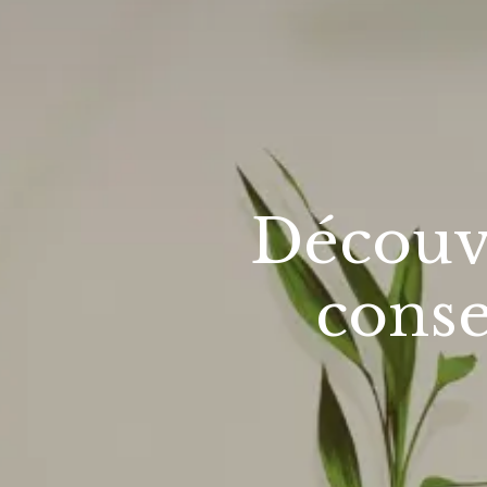
Découvr
conse