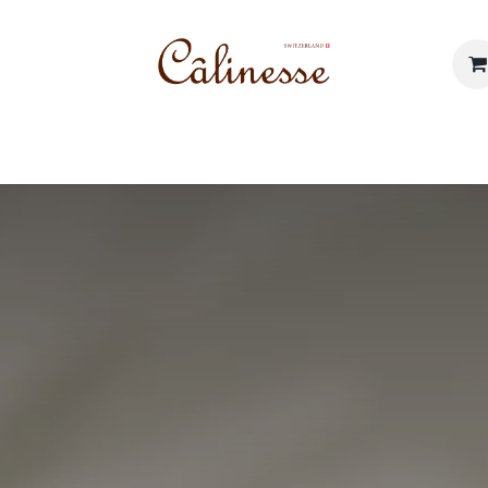
 prodotti
I nostri valori
Blog
Contattaci