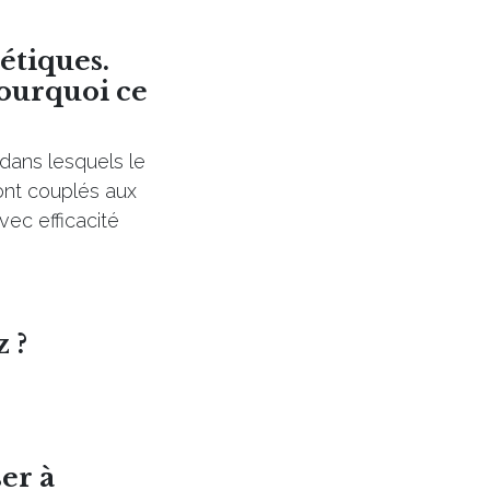
étiques.
ourquoi ce
dans lesquels le
sont couplés aux
vec efficacité
z ?
er à