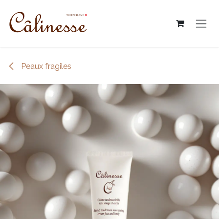
Skip to Content
Peaux fragiles