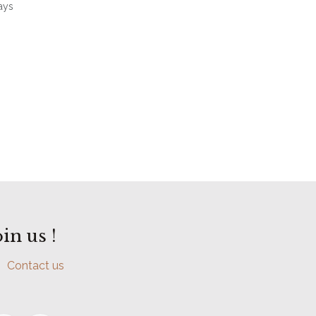
ays
oin us !
Contact us