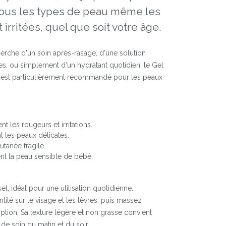
tous les types de peau même les
 irritées, quel que soit votre âge.
erche d'un soin après-rasage, d'une solution
es, ou simplement d'un hydratant quotidien, le Gel
. Il est particulièrement recommandé pour les peaux
 les rougeurs et irritations.
 les peaux délicates.
utanée fragile.
nt la peau sensible de bébé.
el, idéal pour une utilisation quotidienne.
tité sur le visage et les lèvres, puis massez
tion. Sa texture légère et non grasse convient
 de soin du matin et du soir.