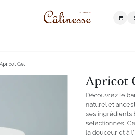
 products
Our values
Blog
Contact us
Apricot Gel
Apricot 
Découvrez le bau
naturel et ances
ses ingrédients
sélectionnés. Ce 
la douceur et à 