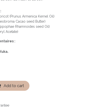
:
ricot (Prunus Armenica Kernel Oil)
heobroma Cacao seed Butter)
(Hippophae Rhamnoides seed Oil)
ryl Acetate)
ntaires :
Yuka.
Add to cart
rantee