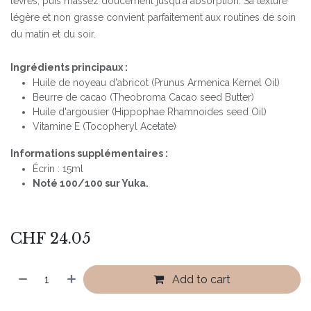
lèvres, puis massez doucement jusqu'à absorption. Sa texture
légère et non grasse convient parfaitement aux routines de soin
du matin et du soir.
Ingrédients principaux :
Huile de noyeau d'abricot (Prunus Armenica Kernel Oil)
Beurre de cacao (Theobroma Cacao seed Butter)
Huile d'argousier (Hippophae Rhamnoides seed Oil)
Vitamine E (Tocopheryl Acetate)
Informations supplémentaires :
Écrin : 15ml
Noté 100/100 sur Yuka.
CHF
24.05
Add to cart