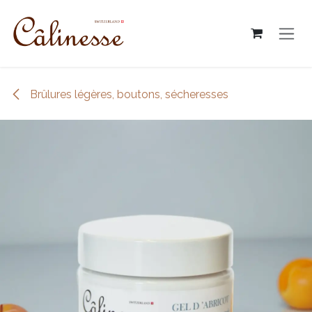
Skip to Content
Brûlures légères, boutons, sécheresses