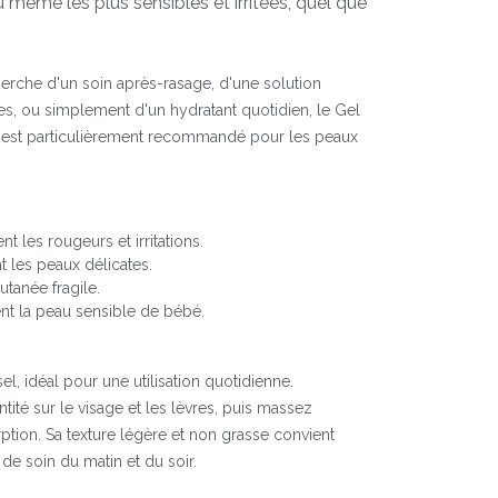
 même les plus sensibles et irritées, quel que
erche d'un soin après-rasage, d'une solution
es, ou simplement d'un hydratant quotidien, le Gel
. Il est particulièrement recommandé pour les peaux
 les rougeurs et irritations.
 les peaux délicates.
utanée fragile.
nt la peau sensible de bébé.
el, idéal pour une utilisation quotidienne.
tité sur le visage et les lèvres, puis massez
tion. Sa texture légère et non grasse convient
 de soin du matin et du soir.