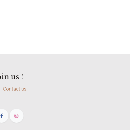
oin us !
Contact us