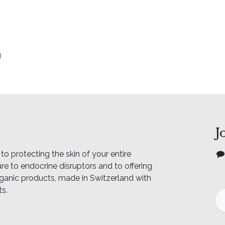
u
J
o protecting the skin of your entire
e to endocrine disruptors and to offering
rganic products, made in Switzerland with
ts.