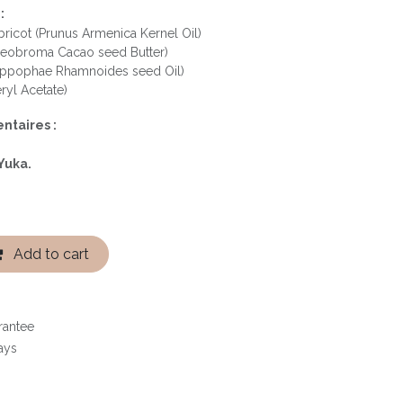
:
ricot (Prunus Armenica Kernel Oil)
heobroma Cacao seed Butter)
(Hippophae Rhamnoides seed Oil)
ryl Acetate)
ntaires :
Yuka.
Add to cart
rantee
ays