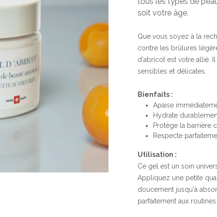
tous les types de peau
soit votre âge.
Que vous soyez à la rech
contre les brûlures légèr
d'abricot est votre allié
sensibles et délicates.
Bienfaits :
Apaise immédiatement
Hydrate durablement
Protège la barrière c
Respecte parfaiteme
Utilisation :
Ce gel est un soin univers
Appliquez une petite quan
doucement jusqu'à absorp
parfaitement aux routines