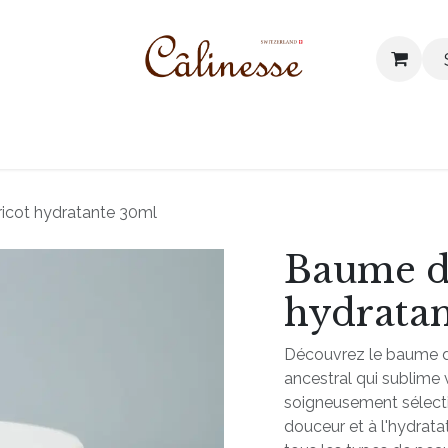
 products
Our values
Blog
Contact us
icot hydratante 30ml
Baume d
hydrata
Découvrez le baume d'a
ancestral qui sublime 
soigneusement sélectio
douceur et à l'hydrat