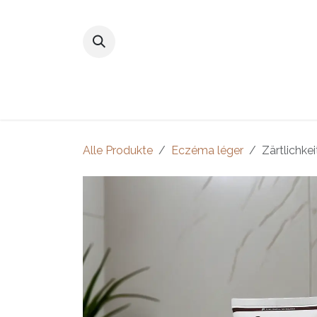
Zum Inhalt springen
Home
Shop
Unsere Produkte
Alle Produkte
Eczéma léger
Zärtlichke