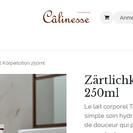
Anme
 finden
Unsere Werte
Blog
Kontakt
it Körperlotion 250ml
Zärtlich
250ml
Le lait corporel
simple soin hydr
de douceur qui p