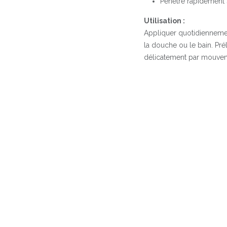
Pénètre rapidement s
Utilisation :
Appliquer quotidiennemen
la douche ou le bain. Prél
délicatement par mouvem
Ingrédients principaux 
Lait d'ânesse
Huile d'amande do
Beurre de karité
Agents hydratants na
Extraits de plantes 
Informations suppléme
Flacon : 250ml
Noté 86/100 sur Yu
CHF
29.60