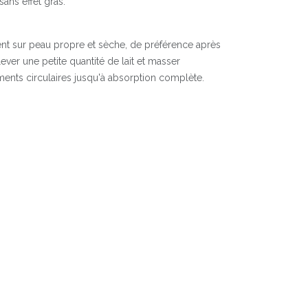
ans effet gras.
t sur peau propre et sèche, de préférence après
ever une petite quantité de lait et masser
ents circulaires jusqu'à absorption complète.
:
uce
turels
(Mauve/Soja)
ntaires :
ka.