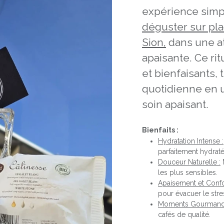
expérience simp
déguster sur pla
Sion,
dans une a
apaisante. Ce ri
et bienfaisants,
quotidienne en u
soin apaisant.
Bienfaits :
Hydratation Intense :
parfaitement hydraté
Douceur Naturelle :
N
les plus sensibles.
Apaisement et Confo
pour évacuer le stre
Moments Gourmand
cafés de qualité.