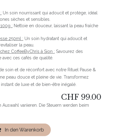
:
Un soin nourrissant qui adoucit et protège, idéal
 zones sèches et sensibles.
 100g :
Nettoie en douceur, laissant la peau fraîche
esse 250ml :
Un soin hydratant qui adoucit et
evitaliser la peau.
 chez CoffeeByChris à Sion :
Savourez des
avec ces cafés de qualité.
 soin et de réconfort avec notre Rituel Pause &
une peau douce et pleine de vie. Transformez
instant de luxe et de bien-être inégalé.
CHF
99.00
h Auswahl variieren. Die Steuern werden beim
In den Warenkorb