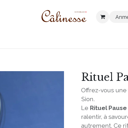
Anme
 finden
Unsere Werte
Blog
Kontakt
Rituel P
Offrez-vous une 
Sion.
Le
Rituel Pause
ralentir, à savou
autrement. Ce ri