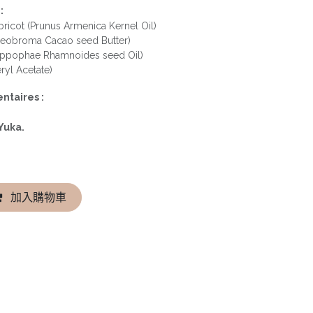
:
ricot (Prunus Armenica Kernel Oil)
heobroma Cacao seed Butter)
(Hippophae Rhamnoides seed Oil)
ryl Acetate)
ntaires :
Yuka.
加入購物車