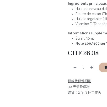
Ingrédients principaux 
Huile de noyeau d'ab
Beurre de cacao (T
Huile d'argousier 
Vitamine E (Tocophe
Informations suppléme
Écrin : 30ml
Noté 100/100 sur 
CHF
36.08
條款及條件細則
30 天退款保證
送貨：2 至 3 個工作天