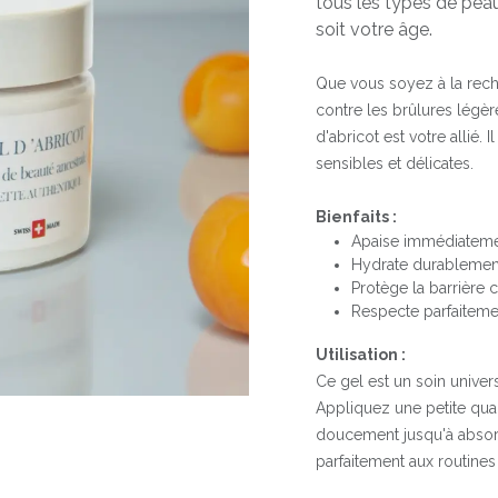
tous les types de peau
soit votre âge.
Que vous soyez à la rech
contre les brûlures légèr
d'abricot est votre allié
sensibles et délicates.
Bienfaits :
Apaise immédiatement
Hydrate durablement
Protège la barrière c
Respecte parfaiteme
Utilisation :
Ce gel est un soin univers
Appliquez une petite quan
doucement jusqu'à absorp
parfaitement aux routines