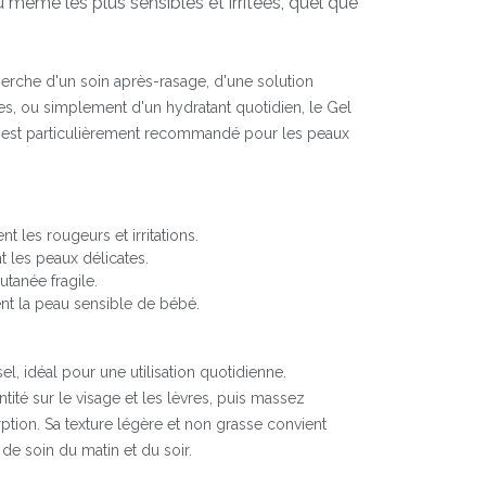
 même les plus sensibles et irritées, quel que
erche d'un soin après-rasage, d'une solution
es, ou simplement d'un hydratant quotidien, le Gel
. Il est particulièrement recommandé pour les peaux
 les rougeurs et irritations.
 les peaux délicates.
utanée fragile.
nt la peau sensible de bébé.
el, idéal pour une utilisation quotidienne.
tité sur le visage et les lèvres, puis massez
tion. Sa texture légère et non grasse convient
 de soin du matin et du soir.