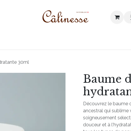
I我們的價值
網誌
聯絡我們
dratante 30ml
Baume d
hydrata
Découvrez le baume d'a
ancestral qui sublime 
soigneusement sélectio
douceur et à l'hydrat